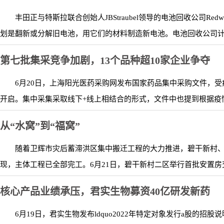
丰田正与特斯拉联合创始人JBStraubel领导的电池回收公司Redw
划是翻新或分解旧电池，用它们的材料制造新电池。电池回收公司计划
第七批集采竞争加剧，13个品种超10家企业争夺
6月20日，上海阳光医药采购网发布国家药品集中采购文件，受
开启。集中采集采取线下+线上相结合的形式，文件中也提到根据疫情
从“水窝”到“福窝”
随着卫辉市灾后蓄滞洪区集中搬迁工程的大力推进，碧干新村
现，主体工程已全部完工。6月21日，碧干新村二区举行首批安置房交
核心产品业绩承压，君实生物募资40亿研发新药
6月19日，君实生物发布ldquo2022年特定对象发行a股的招股