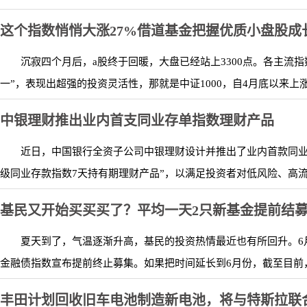
这个指数悄悄大涨27%借道基金把握优质小盘股成
沉寂四个月后，a股终于回暖，大盘已经站上3300点。各主流
一”，表现出超强的投资灵活性，那就是中证1000，自4月底以来上涨了2
中银理财推出业内首支同业存单指数理财产品
近日，中国银行全资子公司中银理财设计并推出了业内首款同业
级同业存款指数7天持有期理财产品”，以满足投资者对低风险、高流动
基民又开始买买买了？平均一天2只新基金提前结
夏天到了，气温逐渐升高，基民的投资热情最近也有所回升。6月21
金融债指数宣布提前终止募集。如果把时间延长到6月份，截至目前，已
丰田计划回收旧车电池制造新电池，将与特斯拉联