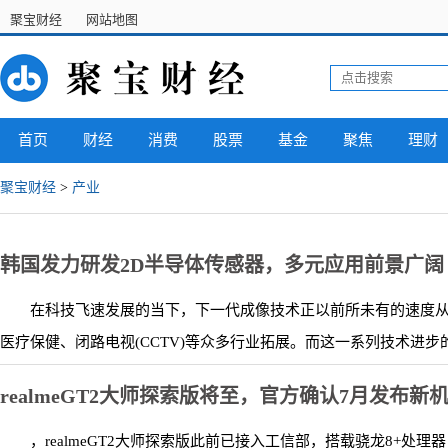
聚宝财经
网站地图
首页
财经
消费
股票
基金
聚焦
理财
聚宝财经
>
产业
韩国发力研发2D半导体传感器，多元应用前景广阔
在科技飞速发展的当下，下一代成像技术正以前所未有的速度从
医疗保健、闭路电视(CCTV)等众多行业拓展。而这一系列技术进步的
realmeGT2大师探索版将至，官方确认7月发布
，realmeGT2大师探索版此前已接入工信部，搭载骁龙8+处理