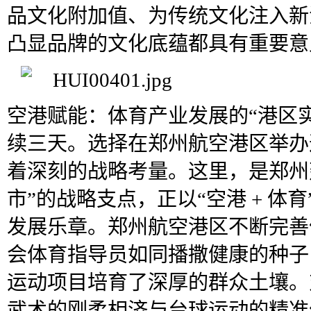
品文化附加值、为传统文化注入新
凸显品牌的文化底蕴都具有重要意
空港赋能：体育产业发展的“港区实
续三天。选择在郑州航空港区举办
着深刻的战略考量。这里，是郑州
市”的战略支点，正以“空港 + 体
发展乐章。郑州航空港区不断完善体
会体育指导员如同播撒健康的种子
运动项目培育了深厚的群众土壤。
武术的刚柔相济与台球运动的精准